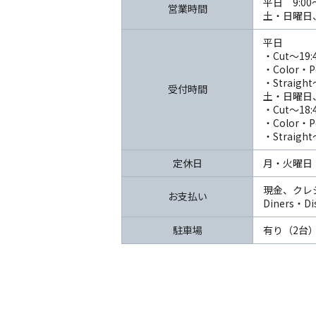
平日 9:00～
営業時間
土・日曜日、祝
平日
・Cut～19:
・Color・P
・Straight
受付時間
土・日曜日
・Cut～18:
・Color・P
・Straight
定休日
月・火曜日
現金、クレジッ
お支払い
Diners・Di
駐車場
有り（2台